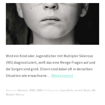
Wird ein Kind oder Jugendlicher mit Multipler Sklerose
(MS) diagnostiziert, wirft das eine Menge Fragen auf und
die Sorgen sind groß. Eltern sind dabei oft in derselben
Situation wie erwachsene…
Weiterlesen
Kategorie
Allgemein
,
ZIMS
,
ZIMS 4
Schlagwörter
Jugendliche
,
juvenil
,
Kinder
,
MS
,
Multiple Sklerose