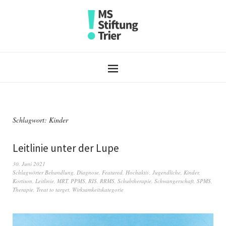
Schlagwort:
Kinder
Leitlinie unter der Lupe
30. Juni 2021
Schlagwörter
Behandlung
,
Diagnose
,
Featured
,
Hochaktiv
,
Jugendliche
,
Kinder
,
Kortison
,
Leitlinie
,
MRT
,
PPMS
,
RIS
,
RRMS
,
Schubtherapie
,
Schwangerschaft
,
SPMS
,
Therapie
,
Treat to target
,
Wirksamkeitskategorie