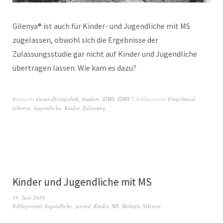
Gilenya® ist auch für Kinder- und Jugendliche mit MS
zugelassen, obwohl sich die Ergebnisse der
Zulassungsstudie gar nicht auf Kinder und Jugendliche
übertragen lassen. Wie kam es dazu?
Kategorie
Gesundheitspolitik
,
Studien
,
ZIMS
,
ZIMS 7
Schlagwörter
Fingolimod
,
Gilenya
,
Jugendliche
,
Kinder
,
Zulassung
Kinder und Jugendliche mit MS
19. Juni 2018
Schlagwörter
Jugendliche
,
juvenil
,
Kinder
,
MS
,
Multiple Sklerose