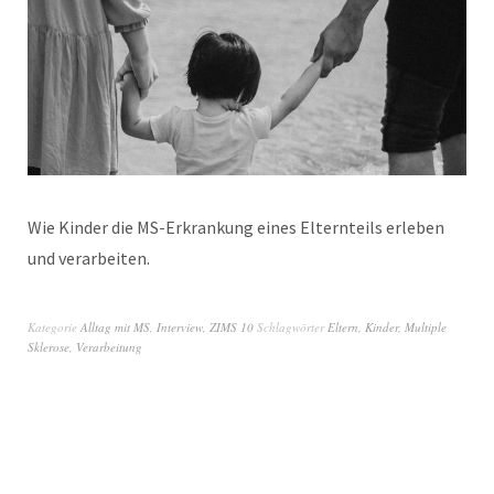
Wie Kinder die MS-Erkrankung eines Elternteils erleben
und verarbeiten.
Kategorie
Alltag mit MS
,
Interview
,
ZIMS 10
Schlagwörter
Eltern
,
Kinder
,
Multiple
Sklerose
,
Verarbeitung