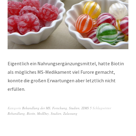
Eigentlich ein Nahrungsergänzungsmittel, hatte Biotin
als mögliches MS-Medikament viel Furore gemacht,
konnte die großen Erwartungen aber letztlich nicht
erfüllen.
Kategorie
Behandlung der MS
,
Forschung
,
Studien
,
ZIMS 5
Schlagwörter
Behandlung
,
Biotin
,
MedDay
,
Studien
,
Zulassung