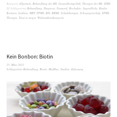
Kategorie
Allgemein
,
Behandlung der MS
,
Gesundheitspolitik
,
Therapie der MS
,
ZIMS
11
Schlagwörter
Behandlung
,
Diagnose
,
Featured
,
Hochaktiv
,
Jugendliche
,
Kinder
,
Kortison
,
Leitlinie
,
MRT
,
PPMS
,
RIS
,
RRMS
,
Schubtherapie
,
Schwangerschaft
,
SPMS
,
Therapie
,
Treat to target
,
Wirksamkeitskategorie
Kein Bonbon: Biotin
25. März 2021
Schlagwörter
Behandlung
,
Biotin
,
MedDay
,
Studien
,
Zulassung