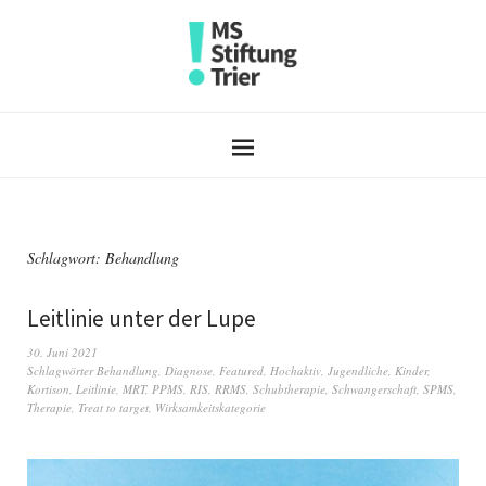
Schlagwort:
Behandlung
Leitlinie unter der Lupe
30. Juni 2021
Schlagwörter
Behandlung
,
Diagnose
,
Featured
,
Hochaktiv
,
Jugendliche
,
Kinder
,
Kortison
,
Leitlinie
,
MRT
,
PPMS
,
RIS
,
RRMS
,
Schubtherapie
,
Schwangerschaft
,
SPMS
,
Therapie
,
Treat to target
,
Wirksamkeitskategorie