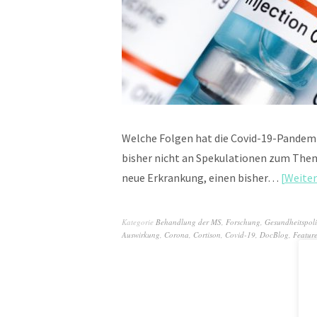
Welche Folgen hat die Covid-19-Pandemi
bisher nicht an Spekulationen zum Thema
neue Erkrankung, einen bisher…
Weiter
Kategorie
Behandlung der MS
,
Forschung
,
Gesundheitspoli
Auswirkung
,
Corona
,
Cortison
,
Covid-19
,
DocBlog
,
Featur