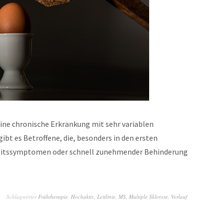
ine chronische Erkrankung mit sehr variablen
ibt es Betroffene, die, besonders in den ersten
heitssymptomen oder schnell zunehmender Behinderung
Schlagwörter
Frühtherapie
,
Hochaktiv
,
Leitlinie
,
MS
,
Multiple Sklerose
,
Verlauf