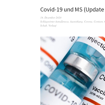
Covid-19 und MS (Update
18. Dezember 2020
Schlagwörter
AstraZeneca
,
Auswirkung
,
Corona
,
Cortison
,
Schub
,
Verlauf