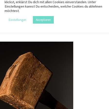
klickst, erklärst Du dich mit allen Cookies einverstanden. Unter
Einstellungen kannst Du entscheiden, welche Cookies du ablehnen
ple Sklerose und „hochaktive“
möchtest.
Einstellungen
Akzeptieren
le Sklerose
,
Verlauf