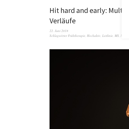
Hit hard and early: Multi
Verläufe
22. Juni 2018
Schlagwörter
Frühtherapie
,
Hochaktiv
,
Leitlinie
,
MS
,
Multip