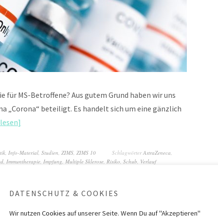
e für MS-Betroffene? Aus gutem Grund haben wir uns
 „Corona“ beteiligt. Es handelt sich um eine gänzlich
lesen
tik
,
Info-Material
,
Studien
,
ZIMS
,
ZIMS 10
Schlagwörter
AstraZeneca
,
ed
,
Immuntherapie
,
Impfung
,
Multiple Sklerose
,
Risiko
,
Schub
,
Verlauf
DATENSCHUTZ & COOKIES
Wir nutzen
Cookies
auf unserer Seite. Wenn Du auf "Akzeptieren"