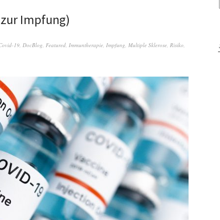
 zur Impfung)
Covid-19
,
DocBlog
,
Featured
,
Immuntherapie
,
Impfung
,
Multiple Sklerose
,
Risiko
,