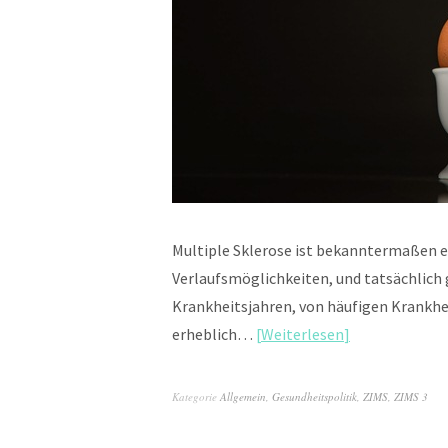
Multiple Sklerose ist bekanntermaßen e
Verlaufsmöglichkeiten, und tatsächlich g
Krankheitsjahren, von häufigen Krank
erheblich…
Weiterlesen
Kategorie
Allgemein
,
Gesundheitspolitik
,
ZIMS
,
ZIMS 3