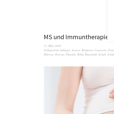
MS und Immuntherapie in
11. März 2020
Schlagwörter
Aubagio
,
Avonex
,
Betaferon
,
Copaxone
,
Exta
Sklerose
,
Ocrevus
,
Plegridy
,
Rebif
,
Rituximab
,
Schub
,
Schü