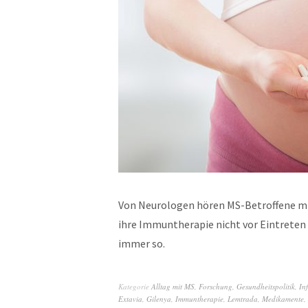
Von Neurologen hören MS-Betroffene mit
ihre Immuntherapie nicht vor Eintreten 
immer so.
Kategorie
Alltag mit MS
,
Forschung
,
Gesundheitspolitik
,
In
Extavia
,
Gilenya
,
Immuntherapie
,
Lemtrada
,
Medikamente
,