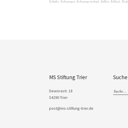
Schübe
,
Schwanger
,
Schwangerschaft
,
Stillen
,
Stillzeit
,
Tecf
MS Stiftung Trier
Suche
Deworastr. 18
54290 Trier
post@ms-stiftung-trier.de