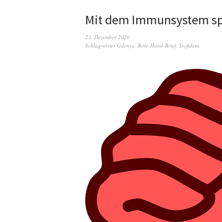
Mit dem Immunsystem spi
23. Dezember 2020
Schlagwörter
Gilenya
,
Rote-Hand-Brief
,
Tecfidera