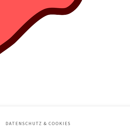
DATENSCHUTZ & COOKIES
tik
Schlagwörter
Gilenya
,
Rote-Hand-Brief
,
Tecfidera