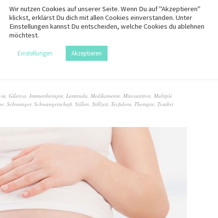
Wir nutzen
Cookies
auf unserer Seite. Wenn Du auf "Akzeptieren"
klickst, erklärst Du dich mit allen Cookies einverstanden. Unter
Einstellungen kannst Du entscheiden, welche Cookies du ablehnen
möchtest.
Einstellungen
Akzeptieren
 der Schwangerschaft
via
,
Gilenya
,
Immuntherapie
,
Lemtrada
,
Medikamente
,
Mitoxantron
,
Multiple
be
,
Schwanger
,
Schwangerschaft
,
Stillen
,
Stillzeit
,
Tecfidera
,
Therapie
,
Tysabri