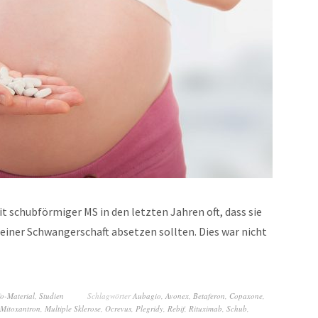
 schubförmiger MS in den letzten Jahren oft, dass sie
einer Schwangerschaft absetzen sollten. Dies war nicht
fo-Material
,
Studien
Schlagwörter
Aubagio
,
Avonex
,
Betaferon
,
Copaxone
,
Mitoxantron
,
Multiple Sklerose
,
Ocrevus
,
Plegridy
,
Rebif
,
Rituximab
,
Schub
,