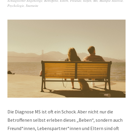
Schlagwörter
Angehörige
,
Betroffene
,
Eltern
,
Freunde
,
helfen
,
MS
,
Multiple Sklerose
,
Psychologie
,
Startseite
Die Diagnose MS ist oft ein Schock. Aber nicht nur die
Betroffenen selbst erleben dieses „Beben“, sondern auch
Freund*innen, Lebenspartner*innen und Eltern sind oft