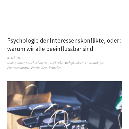
Psychologie der Interessenskonflikte, oder:
warum wir alle beeinflussbar sind
8. Juli 2020
Schlagwörter
Entscheidungen
,
Geschenke
,
Multiple Sklerose
,
Neurologie
,
Pharmaindustrie
,
Psychologie
,
Verhalten