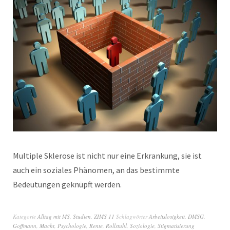
Multiple Sklerose ist nicht nur eine Erkrankung, sie ist
auch ein soziales Phänomen, an das bestimmte
Bedeutungen geknüpft werden.
Kategorie
Alltag mit MS
,
Studien
,
ZIMS 11
Schlagwörter
Arbeitslosigkeit
,
DMSG
,
Goffmann
,
Macht
,
Psychologie
,
Rente
,
Rollstuhl
,
Soziologie
,
Stigmatisierung