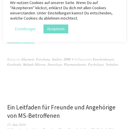
Wir nutzen
Cookies
auf unserer Seite. Wenn Du auf
"Akzeptieren" klickst, erklärst Du dich mit allen Cookies
Immer wieder erzählen uns Betroffene von ihren
einverstanden. Unter Einstellungen kannst Du entscheiden,
Erlebnissen mit Ärzten, die den Eindruck erwecken, dass
welche Cookies du ablehnen möchtest.
Interessen Dritter, z.B. der Pharmaindustrie, wichtiger zu
Einstellungen
Akzeptieren
sein scheinen als ihre Gesundheit. Wie sonst sollte…
Weiterlesen
Kategorie
Allgemein
,
Forschung
,
Studien
,
ZIMS 9
Schlagwörter
Entscheidungen
,
Geschenke
,
Multiple Sklerose
,
Neurologie
,
Pharmaindustrie
,
Psychologie
,
Verhalten
Ein Leitfaden für Freunde und Angehörige
von MS-Betroffenen
15. Juni 2018