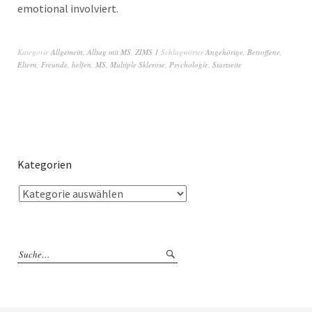
emotional involviert.
Kategorie
Allgemein
,
Alltag mit MS
,
ZIMS 1
Schlagwörter
Angehörige
,
Betroffene
,
Eltern
,
Freunde
,
helfen
,
MS
,
Multiple Sklerose
,
Psychologie
,
Startseite
Kategorien