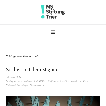
Schlagwort:
Psychologie
Schluss mit dem Stigma
30. Juni 2021
Schlagwörter
Arbeitslosigkeit
,
DMSG
,
Goffmann
,
Macht
,
Psychologie
,
Rente
,
Rollstuhl
,
Soziologie
,
Stigmatisierung