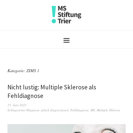
Kategorie:
ZIMS 1
Nicht lustig: Multiple Sklerose als
Fehldiagnose
15. Juni 2021
Schlagwörter
Diagnose
,
falsch diagnostiziert
,
Fehldiagnose
,
MS
,
Multiple Sklerose