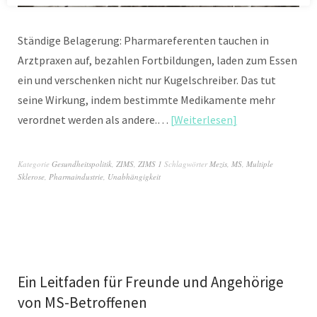
Ständige Belagerung: Pharmareferenten tauchen in
Arztpraxen auf, bezahlen Fortbildungen, laden zum Essen
ein und verschenken nicht nur Kugelschreiber. Das tut
seine Wirkung, indem bestimmte Medikamente mehr
verordnet werden als andere.…
Weiterlesen
Kategorie
Gesundheitspolitik
,
ZIMS
,
ZIMS 1
Schlagwörter
Mezis
,
MS
,
Multiple
Sklerose
,
Pharmaindustrie
,
Unabhängigkeit
Ein Leitfaden für Freunde und Angehörige
von MS-Betroffenen