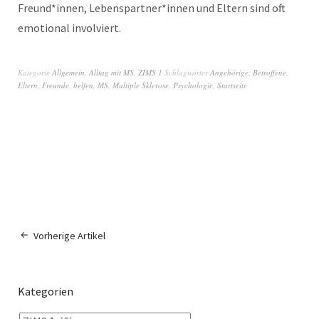
Freund*innen, Lebenspartner*innen und Eltern sind oft
emotional involviert.
Kategorie
Allgemein
,
Alltag mit MS
,
ZIMS 1
Schlagwörter
Angehörige
,
Betroffene
,
Eltern
,
Freunde
,
helfen
,
MS
,
Multiple Sklerose
,
Psychologie
,
Startseite
Vorherige Artikel
Kategorien