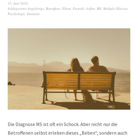
15. Juni 2018
Schlagwörter
Angehörige
,
Betroffene
,
Eltern
,
Freunde
,
helfen
,
MS
,
Multiple Sklerose
,
Psychologie
,
Startseite
Die Diagnose MS ist oft ein Schock. Aber nicht nur die
Betroffenen selbst erleben dieses „Beben“, sondern auch