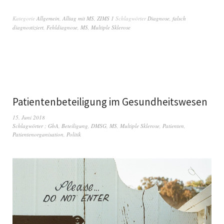
Kategorie
Allgemein
,
Alltag mit MS
,
ZIMS 1
Schlagwörter
Diagnose
,
falsch
diagnostiziert
,
Fehldiagnose
,
MS
,
Multiple Sklerose
Patientenbeteiligung im Gesundheitswesen
15. Juni 2018
Schlagwörter
; GbA
,
Beteiligung
,
DMSG
,
MS
,
Multiple Sklerose
,
Patienten
,
Patientenorganisation
,
Politik