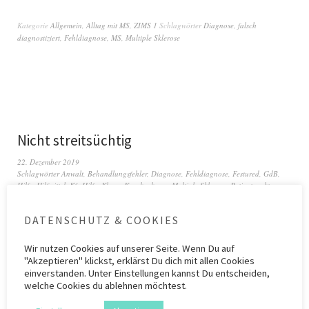
Kategorie
Allgemein
,
Alltag mit MS
,
ZIMS 1
Schlagwörter
Diagnose
,
falsch
diagnostiziert
,
Fehldiagnose
,
MS
,
Multiple Sklerose
Nicht streitsüchtig
22. Dezember 2019
Schlagwörter
Anwalt
,
Behandlungsfehler
,
Diagnose
,
Fehldiagnose
,
Festured
,
GdB
,
Hilfe
,
Hilfmittel
,
Kfz-Hilfe
,
Klage
,
Krankenkasse
,
Multiple Sklerose
,
Patientenakte
,
Patientenrecht
,
Prozess
,
Rechtschutz
,
Rente
,
Sozialgericht
,
VdK
DATENSCHUTZ & COOKIES
Wir nutzen
Cookies
auf unserer Seite. Wenn Du auf
"Akzeptieren" klickst, erklärst Du dich mit allen Cookies
einverstanden. Unter Einstellungen kannst Du entscheiden,
welche Cookies du ablehnen möchtest.