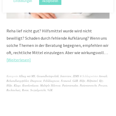
Einstellungen
Akzeptieren
Reha lief nicht gut? Hilfsmittel wurde wird nicht
bewilligt? Schaden durch fehlende Aufklärung? Wenn uns
solche Themen in der Beratung begegnen, empfehlen wir
oft, rechtliche Mittel einzulegen. Aber wie wirkungsvoll…
Weiterlesen
Kategorie
Alltag mit MS
,
Gesundheitspolitik
,
Interview
,
ZIMS 8
Schlagwörter
Anwalt
,
Behandlungsfehler
,
Diagnose
,
Fehldiagnose
,
Festured
,
GdB
,
Hilfe
,
Hilfmittel
,
Kfz-
Hilfe
,
Klage
,
Krankenkasse
,
Multiple Sklerose
,
Patientenakte
,
Patientenrecht
,
Prozess
,
Rechtschutz
,
Rente
,
Sozialgericht
,
VdK