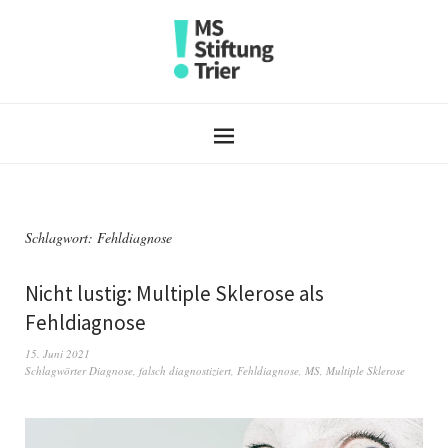
Schlagwort:
Fehldiagnose
Nicht lustig: Multiple Sklerose als
Fehldiagnose
15. Juni 2021
Schlagwörter
Diagnose
,
falsch diagnostiziert
,
Fehldiagnose
,
MS
,
Multiple Sklerose