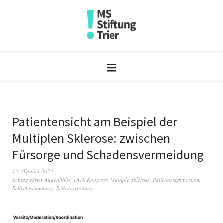
Patientensicht am Beispiel der
Multiplen Sklerose: zwischen
Fürsorge und Schadensvermeidung
13. Oktober 2023
Schlagwörter
Augenhöhe
,
DGN Kongress
,
Multiple Sklerose
,
Patientensymposium
,
Selbstbestimmung
,
Selbstvertretung