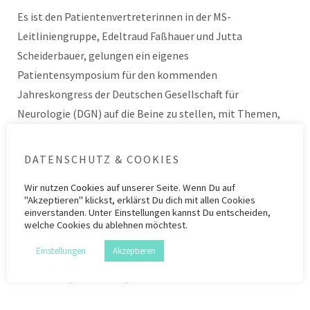
Es ist den Patientenvertreterinnen in der MS-
Leitliniengruppe, Edeltraud Faßhauer und Jutta
Scheiderbauer, gelungen ein eigenes
Patientensymposium für den kommenden
Jahreskongress der Deutschen Gesellschaft für
Neurologie (DGN) auf die Beine zu stellen, mit Themen,
die MS-Betroffenen wichtig sind, und Referent:innen, die
sich entweder wissenschaftlich mit der MS-
DATENSCHUTZ & COOKIES
Patientenperspektive beschäftigen oder selbst von MS
Wir nutzen
Cookies
auf unserer Seite. Wenn Du auf
betroffen sind. Dies ist ein absolutes Novum in der
"Akzeptieren" klickst, erklärst Du dich mit allen Cookies
deutschen Neurologie!
einverstanden. Unter Einstellungen kannst Du entscheiden,
welche Cookies du ablehnen möchtest.
Einstellungen
Akzeptieren
Kategorie
Allgemein
,
Alltag mit MS
,
Behandlung der MS
,
Gesundheitspolitik
Schlagwörter
Augenhöhe
,
DGN Kongress
,
Multiple Sklerose
,
Patientensymposium
,
Selbstbestimmung
,
Selbstvertretung