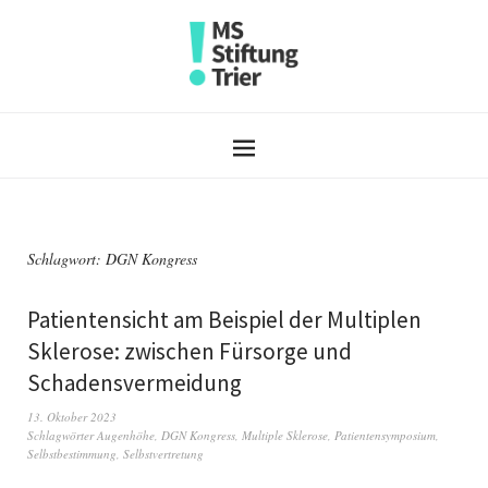
Schlagwort:
DGN Kongress
Patientensicht am Beispiel der Multiplen
Sklerose: zwischen Fürsorge und
Schadensvermeidung
13. Oktober 2023
Schlagwörter
Augenhöhe
,
DGN Kongress
,
Multiple Sklerose
,
Patientensymposium
,
Selbstbestimmung
,
Selbstvertretung