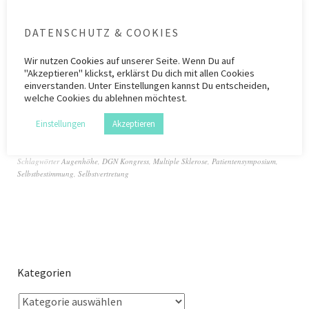
Es ist den Patientenvertreterinnen in der MS-
Leitliniengruppe, Edeltraud Faßhauer und Jutta
DATENSCHUTZ & COOKIES
Scheiderbauer, gelungen ein eigenes
Wir nutzen
Cookies
auf unserer Seite. Wenn Du auf
Patientensymposium für den kommenden
"Akzeptieren" klickst, erklärst Du dich mit allen Cookies
Jahreskongress der Deutschen Gesellschaft für
einverstanden. Unter Einstellungen kannst Du entscheiden,
welche Cookies du ablehnen möchtest.
Neurologie (DGN) auf die Beine zu…
Weiterlesen
Einstellungen
Akzeptieren
Kategorie
Allgemein
,
Alltag mit MS
,
Behandlung der MS
,
Gesundheitspolitik
Schlagwörter
Augenhöhe
,
DGN Kongress
,
Multiple Sklerose
,
Patientensymposium
,
Selbstbestimmung
,
Selbstvertretung
Kategorien