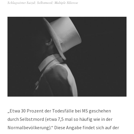
Schlagwörter
Suizid; Selbstmord; Multiple Sklerose
„Etwa 30 Prozent der Todesfälle bei MS geschehen
durch Selbstmord (etwa 7,5 mal so häufig wie in der
Normalbevölkerung).“ Diese Angabe findet sich auf der