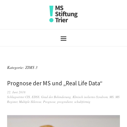
Kategorie:
ZIMS 3
Prognose der MS und „Real Life Data“
22. Juni 2018
Schlagwörter
CIS
,
EDSS
,
Grad der Behinderung
,
Klinisch isoliertes Syndrom
,
MS
,
MS
Register
,
Multiple Sklerose
,
Prognose
,
progredient
,
schubförmig