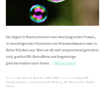
Sie liegen in Wartezimmern von neurologischen Praxen,
in neurologischen Stationen von Krankenhäusern oder in
Reha-Kliniken aus. Weil sie oft sehr ansprechend gestaltet
sind, greifen MS-Betroffene und Angehörige
gleichermaßen nach ihnen.…
Weiterlesen
Kategorie
Info-Material
,
Marketing
,
ZIMS
,
ZIMS 3
Schlagwörter
Befund MS
,
Extralife
,
hochglanz
,
Lidwina
,
Living MS
,
Marketing
,
MS
,
MS persönlich
,
Multiple
Sklerose