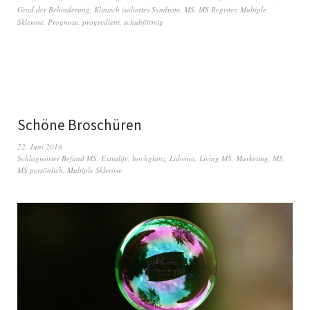
Grad der Behinderung
,
Klinisch isoliertes Syndrom
,
MS
,
MS Register
,
Multiple
Sklerose
,
Prognose
,
progredient
,
schubförmig
Schöne Broschüren
22. Juni 2018
Schlagwörter
Befund MS
,
Extralife
,
hochglanz
,
Lidwina
,
Living MS
,
Marketing
,
MS
,
MS persönlich
,
Multiple Sklerose