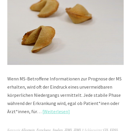
Wenn MS-Betroffene Informationen zur Prognose der MS
erhalten, wird oft der Eindruck eines unvermeidbaren
körperlichen Niedergangs vermittelt. Jede stabile Phase
während der Erkrankung wird, egal ob Patient*inen oder
Ärzt*innen, für…
Weiterlesen
Kategorie
Allgemein
,
Forschung
,
Studien
,
ZIMS
,
ZIMS 3
Schlagwörter
CIS
,
EDSS
,