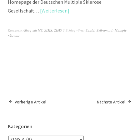
Homepage der Deutschen Multiple Sklerose
Gesellschaft…
Weiterlesen
Kategorie
Alltag mit MS
,
ZIMS
,
ZIMS 3
Schlagwörter
Suizid; Selbstmord; Multiple
Sklerose
Vorherige Artikel
Nächste Artikel
Kategorien