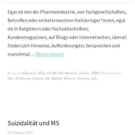
Egal ob von der Pharmaindustrie, von Fachgesellschaften,
Betroffen oder selbsternannten Heilsbringer*innen, egal
ob in Ratgebern oder Fachzeitschriften,
Kundenmagazinen, auf Blogs oder Internetseiten, überall
finden sich Hinweise, Aufforderungen, Versprechen und
manchmal…
Weiterlesen
Kategorie
Allgemein
,
Alltag mit MS
,
Info-Material
,
Studien
,
ZIMS 3
Schlagwörter
Diät
,
Ernährung
,
ketogen
,
MS
,
Multiple Sklerose
,
Nahrung
,
Salz
Suizidalität und MS
21. Februar 2017