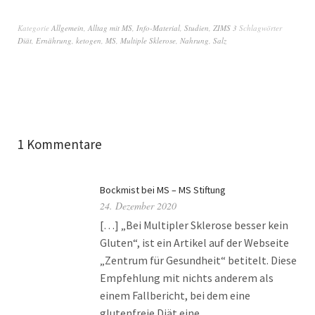
Kategorie
Allgemein
,
Alltag mit MS
,
Info-Material
,
Studien
,
ZIMS 3
Schlagwörter
Diät
,
Ernährung
,
ketogen
,
MS
,
Multiple Sklerose
,
Nahrung
,
Salz
1 Kommentare
Bockmist bei MS – MS Stiftung
24. Dezember 2020
[…] „Bei Multipler Sklerose besser kein
Gluten“, ist ein Artikel auf der Webseite
„Zentrum für Gesundheit“ betitelt. Diese
Empfehlung mit nichts anderem als
einem Fallbericht, bei dem eine
glutenfreie Diät eine