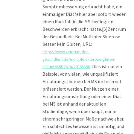
Symptombesserung erbracht habe, ein
einmaliger Diätfehler aber sofort wieder
einen Rückfall in die MS-bedingten
Beschwerden erbracht hätte.[6]Zentrum
der Gesundheit: Bei Multipler Sklerose
besser kein Gluten, URL:
https://www.zentrum-der-
gesundheit.de/multiple-sklerose-gluten-
. Dies ist nur ein
ia.html %5B26.04.2019%5D
Beispiel von vielen, wie unqualifiziert
Ernährungsthemen bei MS im Internet
präsentiert werden. Der Nutzen einer
Ernährungsumstellung oder einer Diät
bei MS ist anhand der aktuellen
Studienlage, wenn überhaupt, nur in
einem sehr geringen Maße nachweisbar.
Ein schlechtes Gewissen ist unnötig und
vielleicht sogar schädlich, wie Beispiele