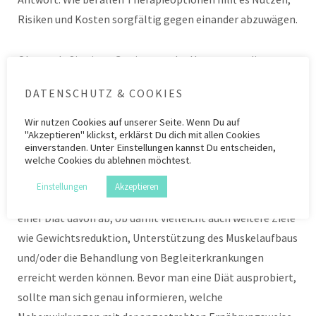
Risiken und Kosten sorgfältig gegen einander abzuwägen.
Ob gerade Sie einen Gewinn von der Umsetzung dieser
oder jener Diät haben, kann Ihnen niemand mit Sicherheit
DATENSCHUTZ & COOKIES
beantworten, zum einen, weil eine ausreichende
Datenbasis schlicht nicht existiert, zum anderen, weil
Wir nutzen
Cookies
auf unserer Seite. Wenn Du auf
"Akzeptieren" klickst, erklärst Du dich mit allen Cookies
körperliche und psychische Voraussetzungen von Person
einverstanden. Unter Einstellungen kannst Du entscheiden,
zu Person stark variieren. In der Diätforschung zeigte sich
welche Cookies du ablehnen möchtest.
beispielsweise, dass es keine Diät gibt, die für alle
Einstellungen
Akzeptieren
Personen gleich gut funktioniert. Auch hängt der Nutzen
einer Diät davon ab, ob damit vielleicht auch weitere Ziele
wie Gewichtsreduktion, Unterstützung des Muskelaufbaus
und/oder die Behandlung von Begleiterkrankungen
erreicht werden können. Bevor man eine Diät ausprobiert,
sollte man sich genau informieren, welche