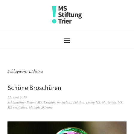
Schlagwort:
Lidwina
Schöne Broschüren
22. Juni 2018
Schlagwörter
Befund MS
,
Extralife
,
hochglanz
,
Lidwina
,
Living MS
,
Marketing
,
MS
,
MS persönlich
,
Multiple Sklerose