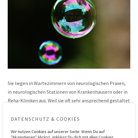
Sie liegen in Wartezimmern von neurologischen Praxen,
in neurologischen Stationen von Krankenhäusern oder in
Reha-Kliniken aus. Weil sie oft sehr ansprechend gestaltet
sind, greifen MS-Betroffene und Angehörige
gleichermaßen nach ihnen.…
Weiterlesen
DATENSCHUTZ & COOKIES
Wir nutzen
Cookies
auf unserer Seite. Wenn Du auf
"Akzeptieren" klickst, erklärst Du dich mit allen Cookies
Kategorie
Info-Material
,
Marketing
,
ZIMS
,
ZIMS 3
Schlagwörter
Befund MS
,