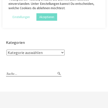
einverstanden. Unter Einstellungen kannst Du entscheiden,
Extralife
,
hochglanz
,
Lidwina
,
Living MS
,
Marketing
,
MS
,
MS persönlich
,
Multiple
welche Cookies du ablehnen möchtest.
Sklerose
Einstellungen
Akzeptieren
Kategorien