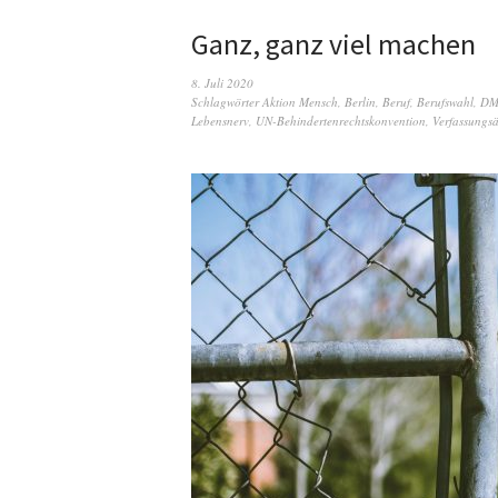
Ganz, ganz viel machen
8. Juli 2020
Schlagwörter
Aktion Mensch
,
Berlin
,
Beruf
,
Berufswahl
,
DM
Lebensnerv
,
UN-Behindertenrechtskonvention
,
Verfassungs