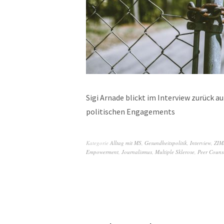
Sigi Arnade blickt im Interview zurück au
politischen Engagements
Kategorie
Alltag mit MS
,
Gesundheitspolitik
,
Interview
,
ZIM
Empowerment
,
Journalismus
,
Multiple Sklerose
,
Peer Couns