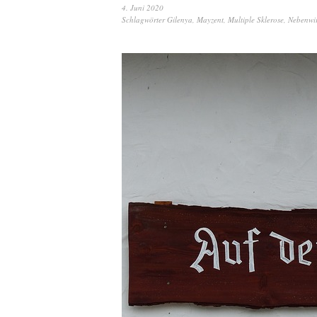
4. Juni 2020
Schlagwörter
Gilenya
,
Mayzent
,
Multiple Sklerose
,
Nebenwi