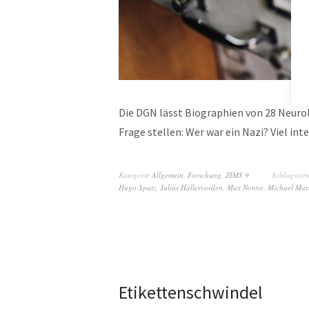
Die DGN lässt Biographien von 28 Neuro
Frage stellen: Wer war ein Nazi? Viel in
Kategorie
Allgemein
,
Forschung
,
ZIMS 9
Schlagwört
Hugo Spatz
,
Julius Hallervorden
,
Max Nonne
,
Michael Mar
Etikettenschwindel