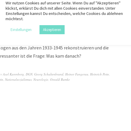
Wir nutzen
Cookies
auf unserer Seite. Wenn Du auf "Akzeptieren"
klickst, erklärst Du dich mit allen Cookies einverstanden. Unter
Einstellungen kannst Du entscheiden, welche Cookies du ablehnen
möchtest.
Einstellungen
Akzeptieren
logen aus den Jahren 1933-1945 rekonstruieren und die
teressanter ist die Frage: Was kam danach?
er
Axel Karenberg
,
DGN
,
Georg Schaltenbrand
,
Heiner Fangerau
,
Heinrich Pette
,
tin
,
Nationalsozialismus
,
Neurologie
,
Oswald Bumke