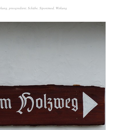
rkung
,
preogredient
,
Schübe
,
Siponimod
,
Wirkung