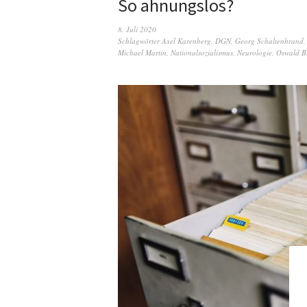
So ahnungslos?
8. Juli 2020
Schlagwörter
Axel Karenberg
,
DGN
,
Georg Schaltenbrand
Michael Martin
,
Nationalsozialismus
,
Neurologie
,
Oswald 