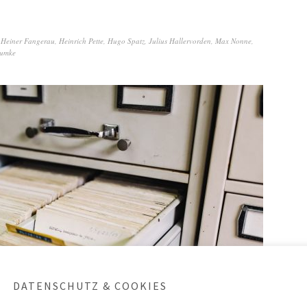
,
Heiner Fangerau
,
Heinrich Pette
,
Hugo Spatz
,
Julius Hallervorden
,
Max Nonne
,
Bumke
DATENSCHUTZ & COOKIES