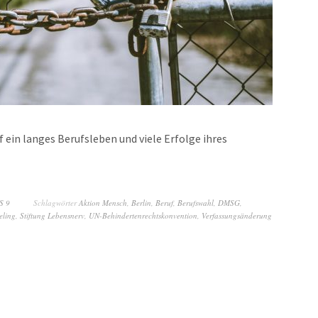
f ein langes Berufsleben und viele Erfolge ihres
S 9
Schlagwörter
Aktion Mensch
,
Berlin
,
Beruf
,
Berufswahl
,
DMSG
,
eling
,
Stiftung Lebensnerv
,
UN-Behindertenrechtskonvention
,
Verfassungsänderung