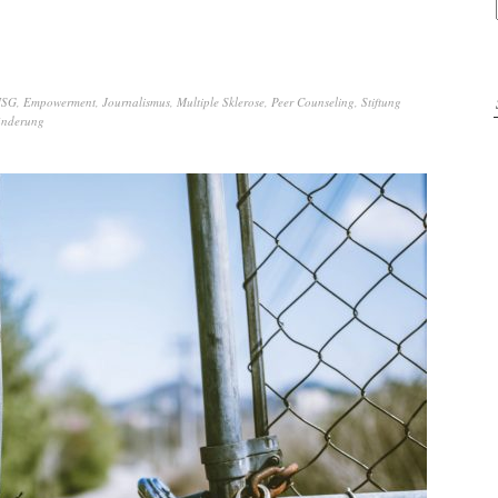
SG
,
Empowerment
,
Journalismus
,
Multiple Sklerose
,
Peer Counseling
,
Stiftung
änderung