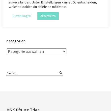
Schaltenbrand
,
Heiner Fangerau
,
Heinrich Pette
,
Hugo Spatz
,
Julius Hallervorden
,
einverstanden. Unter Einstellungen kannst Du entscheiden,
Max Nonne
,
Michael Martin
,
Nationalsozialismus
,
Neurologie
,
Oswald Bumke
welche Cookies du ablehnen möchtest.
Einstellungen
Akzeptieren
Kategorien
MS Stiftung Trier