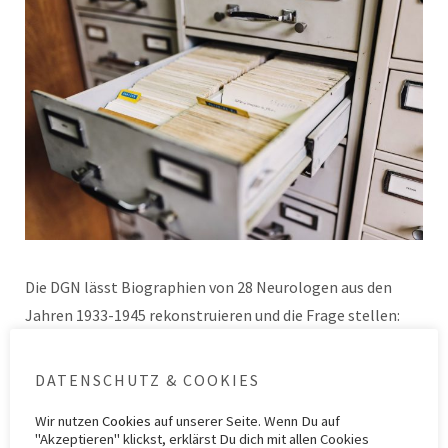
Die DGN lässt Biographien von 28 Neurologen aus den
Jahren 1933-1945 rekonstruieren und die Frage stellen:
Wer war ein Nazi? Viel interessanter ist die Frage: Was kam
danach?
DATENSCHUTZ & COOKIES
Wir nutzen
Cookies
auf unserer Seite. Wenn Du auf
Kategorie
Allgemein
,
Forschung
,
ZIMS 9
Schlagwörter
Axel Karenberg
,
DGN
,
Georg
"Akzeptieren" klickst, erklärst Du dich mit allen Cookies