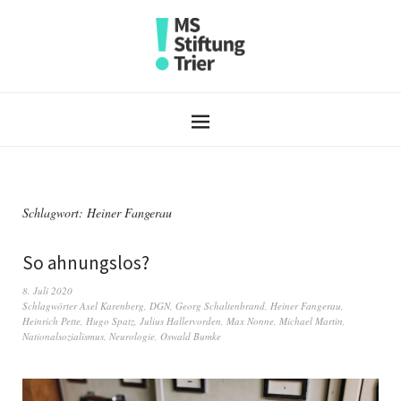
Schlagwort:
Heiner Fangerau
So ahnungslos?
8. Juli 2020
Schlagwörter
Axel Karenberg
,
DGN
,
Georg Schaltenbrand
,
Heiner Fangerau
,
Heinrich Pette
,
Hugo Spatz
,
Julius Hallervorden
,
Max Nonne
,
Michael Martin
,
Nationalsozialismus
,
Neurologie
,
Oswald Bumke