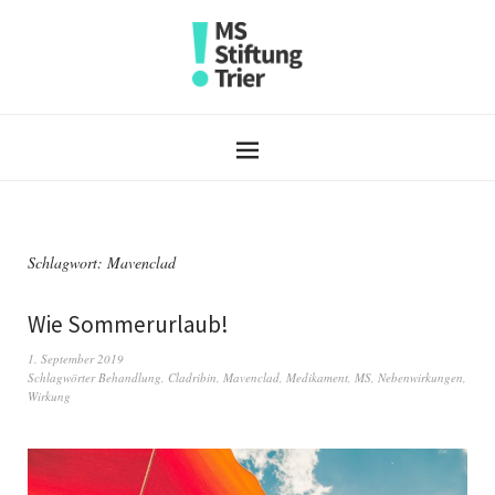
Schlagwort:
Mavenclad
Wie Sommerurlaub!
1. September 2019
Schlagwörter
Behandlung
,
Cladribin
,
Mavenclad
,
Medikament
,
MS
,
Nebenwirkungen
,
Wirkung