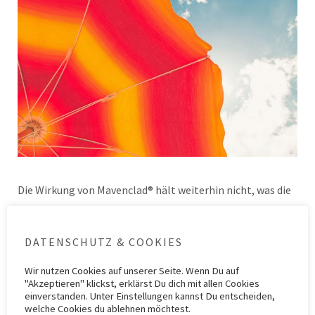
Die Wirkung von Mavenclad® hält weiterhin nicht, was die
hübsche Werbung einst versprach.
DATENSCHUTZ & COOKIES
Kategorie
Behandlung der MS
,
Gesundheitspolitik
,
Info-Material
,
Studien
,
ZIMS 8
Schlagwörter
Behandlung
,
Cladribin
,
Mavenclad
,
Medikament
,
MS
,
Nebenwirkungen
,
Wir nutzen
Cookies
auf unserer Seite. Wenn Du auf
Wirkung
"Akzeptieren" klickst, erklärst Du dich mit allen Cookies
einverstanden. Unter Einstellungen kannst Du entscheiden,
welche Cookies du ablehnen möchtest.