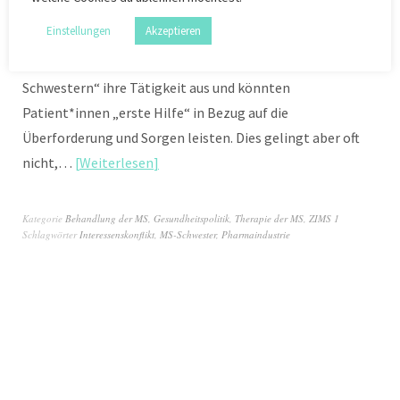
Einstellungen
Akzeptieren
Seit etwa 20 Jahren üben die so genannten „MS-
Schwestern“ ihre Tätigkeit aus und könnten
Patient*innen „erste Hilfe“ in Bezug auf die
Überforderung und Sorgen leisten. Dies gelingt aber oft
nicht,…
Weiterlesen
Kategorie
Behandlung der MS
,
Gesundheitspolitik
,
Therapie der MS
,
ZIMS 1
Schlagwörter
Interessenskonflikt
,
MS-Schwester
,
Pharmaindustrie