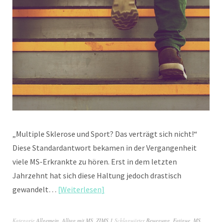
„Multiple Sklerose und Sport? Das verträgt sich nicht!“
Diese Standardantwort bekamen in der Vergangenheit
viele MS-Erkrankte zu hören. Erst in dem letzten
Jahrzehnt hat sich diese Haltung jedoch drastisch
gewandelt…
Weiterlesen
Kategorie
Allgemein
,
Alltag mit MS
,
ZIMS 1
Schlagwörter
Bewegung
,
Fatigue
,
MS
,