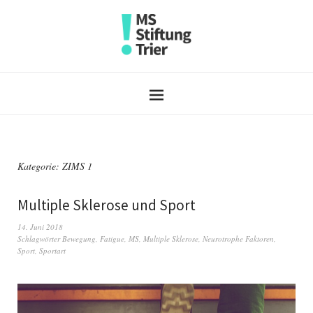
Kategorie:
ZIMS 1
Multiple Sklerose und Sport
14. Juni 2018
Schlagwörter
Bewegung
,
Fatigue
,
MS
,
Multiple Sklerose
,
Neurotrophe Faktoren
,
Sport
,
Sportart