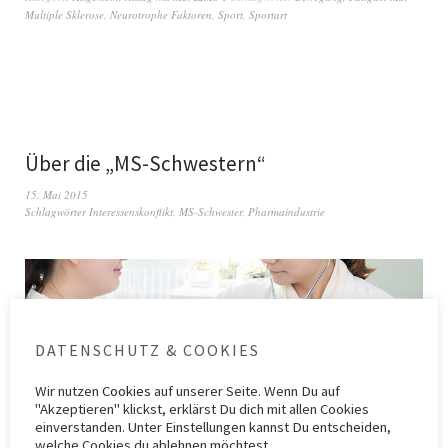
Multiple Sklerose
,
Neurotrophe Faktoren
,
Sport
,
Sportart
Über die „MS-Schwestern“
15. Mai 2015
Schlagwörter
Interessenskonflikt
,
MS-Schwester
,
Pharmaindustrie
DATENSCHUTZ & COOKIES
Wir nutzen
Cookies
auf unserer Seite. Wenn Du auf
"Akzeptieren" klickst, erklärst Du dich mit allen Cookies
einverstanden. Unter Einstellungen kannst Du entscheiden,
welche Cookies du ablehnen möchtest.