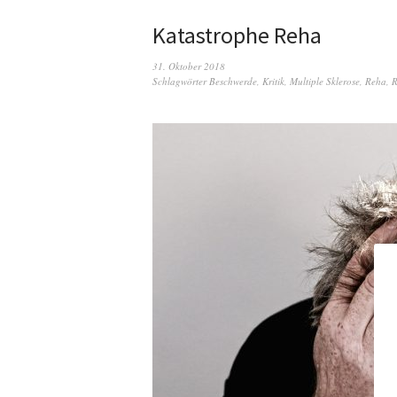
Katastrophe Reha
31. Oktober 2018
Schlagwörter
Beschwerde
,
Kritik
,
Multiple Sklerose
,
Reha
,
R