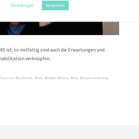
Einstellungen
Akzeptieren
MS ist, so vielfältig sind auch die Erwartungen und
habilitation verknüpfen.
hlagwörter
Beschwerde
,
Kritik
,
Multiple Sklerose
,
Reha
,
Rentenversicherung
,