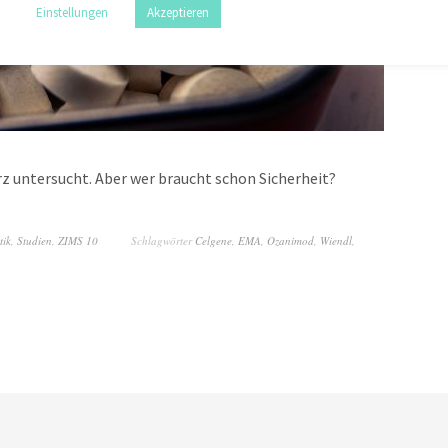
Einstellungen
Akzeptieren
z untersucht. Aber wer braucht schon Sicherheit?
tik
,
Studien
,
ZIMS 10
Schlagwörter
Celgene
,
EMA
,
Ozanimod
,
Wiendl
,