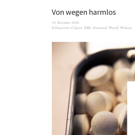
Von wegen harmlos
19. Dezember 2020
Schlagwörter
Celgene
,
EMA
,
Ozanimod
,
Wiendl
,
Wirkung