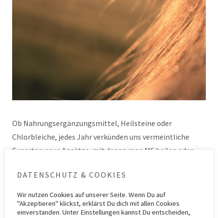
Ob Nahrungsergänzungsmittel, Heilsteine oder
Chlorbleiche, jedes Jahr verkünden uns vermeintliche
Experten neue Ansätze, mit denen man MS heilen oder
zumindest erfolgreich behandeln können soll. Einer
DATENSCHUTZ & COOKIES
dieser neuen „Trends“ ist die Einnahme…
Weiterlesen
Wir nutzen
Cookies
auf unserer Seite. Wenn Du auf
"Akzeptieren" klickst, erklärst Du dich mit allen Cookies
Kategorie
ZIMS 6
Schlagwörter
Behandlung
,
Multiple Sklerose
,
Wasserstoffperoxid
einverstanden. Unter Einstellungen kannst Du entscheiden,