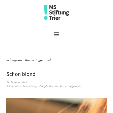
Schlagwort:
Wasserstoffperoxid
Schön blond
21. Februar 2019
Schlagwörter
Behandlung
,
Multiple Sklerose
,
Wasserstoffperoxid