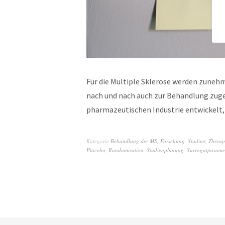
Für die Multiple Sklerose werden zuneh
nach und nach auch zur Behandlung zug
pharmazeutischen Industrie entwickelt,
Kategorie
Behandlung der MS
,
Forschung
,
Studien
,
Therap
Placebo
,
Randomisation
,
Studienplanung
,
Surrogatparame