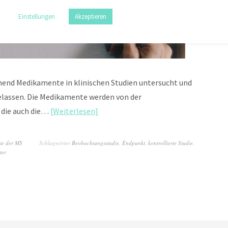
Einstellungen
Akzeptieren
mend Medikamente in klinischen Studien untersucht und
elassen. Die Medikamente werden von der
 die auch die…
Weiterlesen
ie der MS
Schlagwörter
Beobachtungsstudie
,
Endpunkt
,
kontrollierte Studie
,
ter