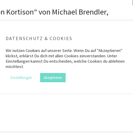
on Kortison“ von Michael Brendler,
DATENSCHUTZ & COOKIES
Wir nutzen
Cookies
auf unserer Seite. Wenn Du auf "Akzeptieren"
klickst, erklärst Du dich mit allen Cookies einverstanden. Unter
Medizin e.V. (EBM-Netzwerk) hat Herrn Brendler noch
Einstellungen kannst Du entscheiden, welche Cookies du ablehnen
zeichnet, der „in herausragender Weise zeig[e], wie sich
möchtest.
dizin…
Weiterlesen
Einstellungen
Akzeptieren
 Kortison
,
Multiple Sklerose