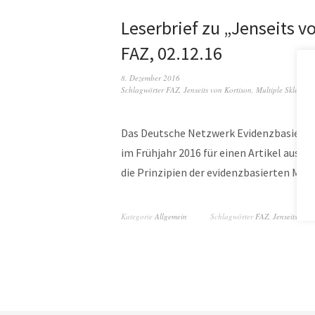
Leserbrief zu „Jenseits v
FAZ, 02.12.16
8. Dezember 2016
Schlagwörter
FAZ
,
Jenseits von Kortison
,
Multiple Sklerose
Das Deutsche Netzwerk Evidenzbasierte 
im Frühjahr 2016 für einen Artikel ausge
die Prinzipien der evidenzbasierten Me
Kategorie
Allgemein
Schlagwörter
FAZ
,
Jenseits von