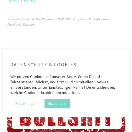
Weiterlesen
Kategorie
Alltag mit MS
,
Rezension
,
ZIMS 10
Schlagwörter
Buch-Rezension
,
Facebook
,
Narrative
DATENSCHUTZ & COOKIES
Bockmist bei MS IV
Wir nutzen
Cookies
auf unserer Seite. Wenn Du auf
20. Dezember 2020
"Akzeptieren" klickst, erklärst Du dich mit allen Cookies
Schlagwörter
Beneath the surface
,
Facebook
,
Instagram
,
Multiple Sklerose
,
Videos
einverstanden. Unter Einstellungen kannst Du entscheiden,
aus der Hölle
,
Weltreise trotz MS
,
YouTube
welche Cookies du ablehnen möchtest.
Einstellungen
Akzeptieren