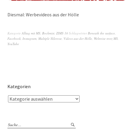
Diesmal: Werbevideos aus der Hölle
Kategorie
Alltag mit MS
,
Bockmist
,
ZIMS 10
Schlagwörter
Beneath the surface
,
Facebook
,
Instagram
,
Multiple Sklerose
,
Videos aus der Hölle
,
Weltreise trotz MS
,
YouTube
Kategorien