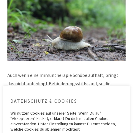
Auch wenn eine Immuntherapie Schübe aufhält, bringt
das nicht unbedingt Behinderungsstillstand, so die
Ergebnisse der EPIC-Studie.
DATENSCHUTZ & COOKIES
Kategorie
Forschung
,
Studien
,
ZIMS 10
Schlagwörter
Behinderung
,
EPIC
,
Wir nutzen
Cookies
auf unserer Seite. Wenn Du auf
Immuntherapie
,
Multiple Sklerose
,
Progression
"Akzeptieren" klickst, erklärst Du dich mit allen Cookies
einverstanden. Unter Einstellungen kannst Du entscheiden,
welche Cookies du ablehnen möchtest.