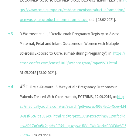
ZUSAMMENFASSUNG DER MERKMALE DES ARZNEIMITTELS “, in:
ht
tps://www.ema.europa.eu/en/documents/product-information/
ocrevus-epar-product-information_de.pdf
o.J. [23.02.2021].
↑
3
D.Wormser et al., “Ocrelizumab Pregnancy Registry to Assess
Maternal, Fetal and Infant Outcomes in Women with Multiple
Sclerosis Exposed to Ocrelizumab during Pregnancy”, in:
https://
cmsc.confex.com/cmsc/2018/webprogram/Paper5571.html
31.05.2018 [23.02.2021].
↑
4

4
C. Oreja-Guevara, S. Wray et al.: Pregnancy Outcomes in
Patients Treated With Ocrelizumab, ECTRIMS, 12.09.2019, in:
http
s://medically.roche.com/en/search/pdfviewer.496a4ec1-45be-4d4
8-811f-5c67ca333497.html?cid=qrprxx1909nexxectrims2019&fbclid
=IwAR1ZqOu5x2qrJftxEf979__p4nyswUDV_0WlrOorkcE3OF8wAFl6
kjlCGio
[23.02.2021].