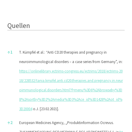
Quellen
Quellen
↑
1
T. Kümpfel et al.: “Anti CD20 therapies and pregnancy in
neuroimmunological disorders – a case series from Germany”, in:
https://onlinelibrary.ectrims-congress.eu/ectrims/2018/ectrims-20
18/228532/tania.kmpfel.anti.cd20.therapies.and.pregnancy.in.neur
oimmunological.disorders.html?f=menu%3D6%2Abrowseby%3D
8%2Asortby%3D2%2Amedia%3D3%2Ace_id%3D1428%2Aot_id%
3D20004
o.J. [23.02.2021].
↑
2
European Medicines Agency, „Produktinformation Ocrevus.