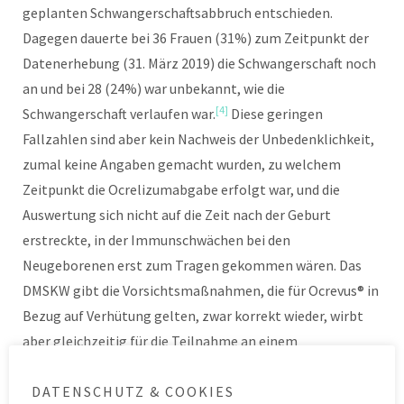
geplanten Schwangerschaftsabbruch entschieden.
Dagegen dauerte bei 36 Frauen (31%) zum Zeitpunkt der
Datenerhebung (31. März 2019) die Schwangerschaft noch
an und bei 28 (24%) war unbekannt, wie die
[4]
Schwangerschaft verlaufen war.
Diese geringen
Fallzahlen sind aber kein Nachweis der Unbedenklichkeit,
zumal keine Angaben gemacht wurden, zu welchem
Zeitpunkt die Ocrelizumabgabe erfolgt war, und die
Auswertung sich nicht auf die Zeit nach der Geburt
erstreckte, in der Immunschwächen bei den
Neugeborenen erst zum Tragen gekommen wären. Das
DMSKW gibt die Vorsichtsmaßnahmen, die für Ocrevus® in
Bezug auf Verhütung gelten, zwar korrekt wieder, wirbt
aber gleichzeitig für die Teilnahme an einem
„internationalen Register“, vermittelt durch das DMSKW,
DATENSCHUTZ & COOKIES
sollte eine Schwangerschaft unter Ocrevustherapie