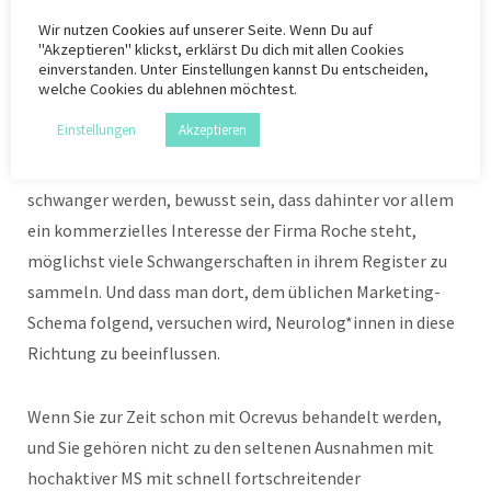
[5]
eintreten.
Dabei kann es sich eigentlich nur um das oben
Wir nutzen
Cookies
auf unserer Seite. Wenn Du auf
genannt firmeneigene Schwangerschaftsregister der
"Akzeptieren" klickst, erklärst Du dich mit allen Cookies
einverstanden. Unter Einstellungen kannst Du entscheiden,
Herstellerfirma Roche handeln, die damit eine so
welche Cookies du ablehnen möchtest.
genannte „Post-Marketing Study“, also eine Studie nach
Einstellungen
Akzeptieren
[6]
der Zulassung durchführt.
Man sollte sich bei
Ratschlägen, man könne unter Ocrevus® problemlos
schwanger werden, bewusst sein, dass dahinter vor allem
ein kommerzielles Interesse der Firma Roche steht,
möglichst viele Schwangerschaften in ihrem Register zu
sammeln. Und dass man dort, dem üblichen Marketing-
Schema folgend, versuchen wird, Neurolog*innen in diese
Richtung zu beeinflussen.
Wenn Sie zur Zeit schon mit Ocrevus behandelt werden,
und Sie gehören nicht zu den seltenen Ausnahmen mit
hochaktiver MS mit schnell fortschreitender