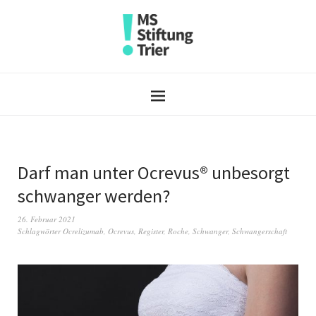
Darf man unter Ocrevus® unbesorgt
schwanger werden?
26. Februar 2021
Schlagwörter
Ocrelizumab
,
Ocrevus
,
Register
,
Roche
,
Schwanger
,
Schwangerschaft