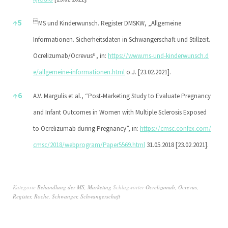
↑
5

MS und Kinderwunsch. Register DMSKW, „Allgemeine
Informationen. Sicherheitsdaten in Schwangerschaft und Stillzeit.
Ocrelizumab/Ocrevus
, in:
https://www.ms-und-kinderwunsch.d
®
e/allgemeine-informationen.html
o.J. [23.02.2021].
↑
6
A.V. Margulis et al., “Post-Marketing Study to Evaluate Pregnancy
and Infant Outcomes in Women with Multiple Sclerosis Exposed
to Ocrelizumab during Pregnancy”, in:
https://cmsc.confex.com/
cmsc/2018/webprogram/Paper5569.html
31.05.2018 [23.02.2021].
Kategorie
Behandlung der MS
,
Marketing
Schlagwörter
Ocrelizumab
,
Ocrevus
,
Register
,
Roche
,
Schwanger
,
Schwangerschaft