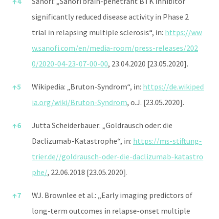
↑
4
Sanofi: „Sanofi brain-penetrant BTK inhibitor
significantly reduced disease activity in Phase 2
trial in relapsing multiple sclerosis“, in:
https://ww
w.sanofi.com/en/media-room/press-releases/202
0/2020-04-23-07-00-00
, 23.04.2020 [23.05.2020].
↑
5
Wikipedia: „Bruton-Syndrom“, in:
https://de.wikiped
ia.org/wiki/Bruton-Syndrom
, o.J. [23.05.2020].
↑
6
Jutta Scheiderbauer: „Goldrausch oder: die
Daclizumab-Katastrophe“, in:
https://ms-stiftung-
trier.de//goldrausch-oder-die-daclizumab-katastro
phe/
, 22.06.2018 [23.05.2020].
↑
7
WJ. Brownlee et al.: „Early imaging predictors of
long-term outcomes in relapse-onset multiple