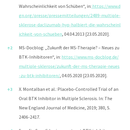
Wahrscheinlichkeit von Schüben“, in:
https://www.d
gn.org/presse/pressemitteilungen/2489-multiple-
sklerose-daclizumab-hyp-halbiert-die-wahrscheinl
ichkeit-von-schueben
, 04.04.2013 [23.05.2020].
↑
2
MS-Docblog: „Zukunft der MS-Therapie? – Neues zu
BTK-Inhibitoren“, in:
https://www.ms-docblog.de/
multiple-sklerose/zukunft-der-ms-therapie-neues
-zu-btk-inhibitoren/
, 04.05.2020 [23.05.2020].
↑
3
X. Montalban et al.: Placebo-Controlled Trial of an
Oral BTK Inhibitor in Multiple Sclerosis. In: The
New England Journal of Medicine, 2019; 380, S.
2406-2417.