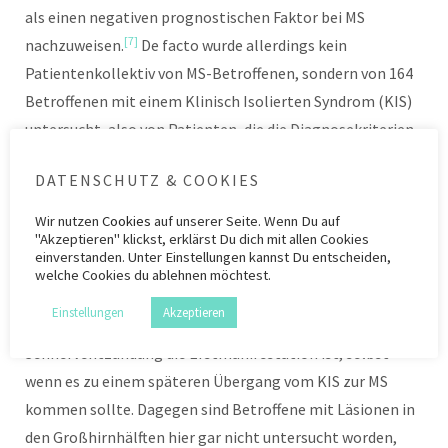
als einen negativen prognostischen Faktor bei MS
[7]
nachzuweisen.
De facto wurde allerdings kein
Patientenkollektiv von MS-Betroffenen, sondern von 164
Betroffenen mit einem Klinisch Isolierten Syndrom (KIS)
untersucht, also von Patienten, die die Diagnosekriterien
für Multiple Sklerose eben noch gar nicht erfüllten. Von
DATENSCHUTZ & COOKIES
diesen wiesen 134 (82%) eine Sehnerventzündung auf, 19
(11,4%) Läsionen im Hirnstamm, 10 (6%) Läsionen im
Wir nutzen
Cookies
auf unserer Seite. Wenn Du auf
"Akzeptieren" klickst, erklärst Du dich mit allen Cookies
Rückenmark und nur 1 (0,6%) Läsionen in den
einverstanden. Unter Einstellungen kannst Du entscheiden,
Großhirnhälften. Dies waren also keine Patienten mit
welche Cookies du ablehnen möchtest.
typischen MS-Befunden, und bekanntermaßen sind die
Einstellungen
Akzeptieren
Verläufe besonders günstig, wenn eine
Sehnerventzündung die Erstmanifestation ist, selbst
wenn es zu einem späteren Übergang vom KIS zur MS
kommen sollte. Dagegen sind Betroffene mit Läsionen in
den Großhirnhälften hier gar nicht untersucht worden,