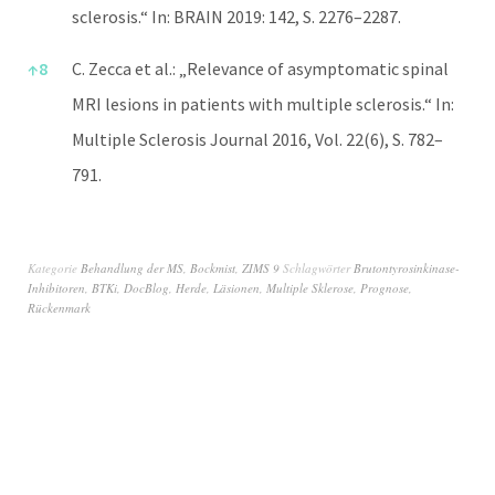
sclerosis.“ In: BRAIN 2019: 142, S. 2276–2287.
↑
8
C. Zecca et al.: „Relevance of asymptomatic spinal
MRI lesions in patients with multiple sclerosis.“ In:
Multiple Sclerosis Journal 2016, Vol. 22(6), S. 782–
791.
Kategorie
Behandlung der MS
,
Bockmist
,
ZIMS 9
Schlagwörter
Brutontyrosinkinase-
Inhibitoren
,
BTKi
,
DocBlog
,
Herde
,
Läsionen
,
Multiple Sklerose
,
Prognose
,
Rückenmark