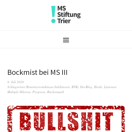
Bockmist bei MS III
8. Juli 2020
Schlagwörter
Brutontyrosinkinase-Inhibitoren
,
BTKi
,
DocBlog
,
Herde
,
Läsionen
,
Multiple Sklerose
,
Prognose
,
Rückenmark