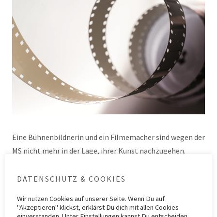
Eine Bühnenbildnerin und ein Filmemacher sind wegen der
MS nicht mehr in der Lage, ihrer Kunst nachzugehen.
Beide machen daraus einen Dokumentarfilm, jeder von
ihnen zeigt dabei jeweils eine der…
Weiterlesen
DATENSCHUTZ & COOKIES
Wir nutzen
Cookies
auf unserer Seite. Wenn Du auf
"Akzeptieren" klickst, erklärst Du dich mit allen Cookies
Kategorie
ZIMS 6
Schlagwörter
CCSVI
,
Film
,
ITCHI
,
Kunst
,
Paolo Zamboni
,
When I
einverstanden. Unter Einstellungen kannst Du entscheiden,
Walk