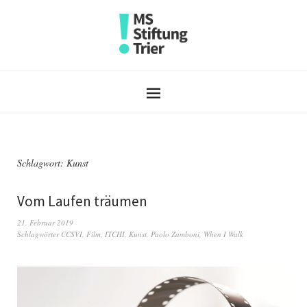
Schlagwort:
Kunst
Vom Laufen träumen
21. Februar 2019
Schlagwörter
CCSVI
,
Film
,
ITCHI
,
Kunst
,
Paolo Zamboni
,
When I Walk