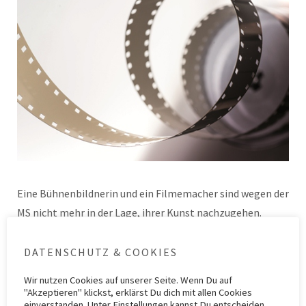
Eine Bühnenbildnerin und ein Filmemacher sind wegen der
MS nicht mehr in der Lage, ihrer Kunst nachzugehen.
Beide machen daraus einen Dokumentarfilm, jeder von
ihnen zeigt dabei jeweils eine der…
Weiterlesen
DATENSCHUTZ & COOKIES
Wir nutzen
Cookies
auf unserer Seite. Wenn Du auf
"Akzeptieren" klickst, erklärst Du dich mit allen Cookies
Kategorie
ZIMS 6
Schlagwörter
CCSVI
,
Film
,
ITCHI
,
Kunst
,
Paolo Zamboni
,
When I
einverstanden. Unter Einstellungen kannst Du entscheiden,
Walk