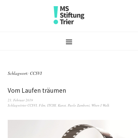
Schlagwort:
CCSVI
Vom Laufen träumen
21. Februar 2019
Schlagwörter
CCSVI
,
Film
,
ITCHI
,
Kunst
,
Paolo Zamboni
,
When I Walk